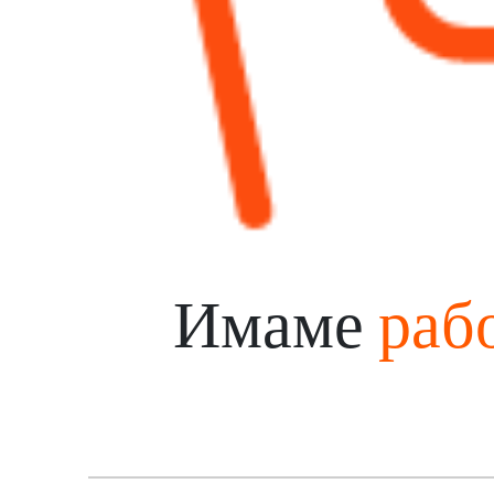
Имаме
рабо