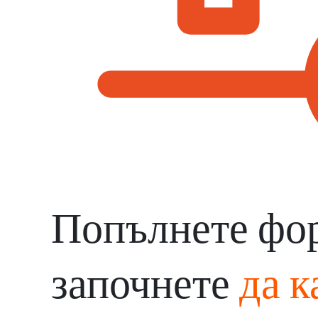
Попълнете фо
започнете
да к