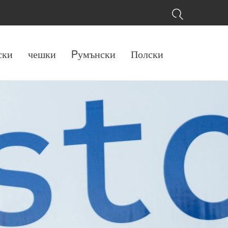
ски
чешки
Pумънски
Полски