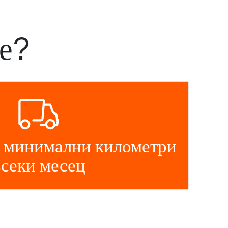
ме?
 минимални километри
всеки месец