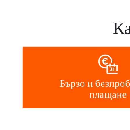
Ка
Бързо и безпро
плащане