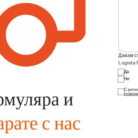
Давам с
Logista 
Да
Не
С реги
рмуляра и
повери
арате с нас