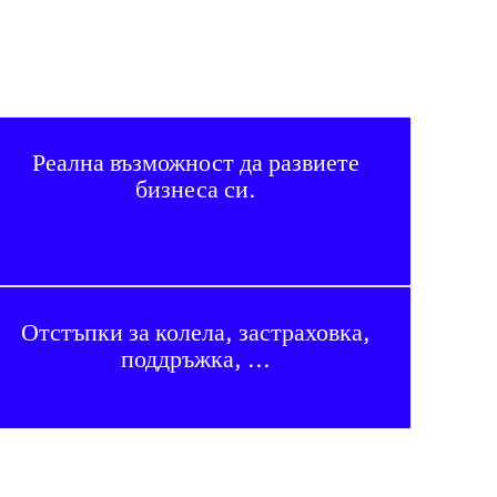
Реална възможност да развиете
бизнеса си.
Отстъпки за колела, застраховка,
поддръжка, ...