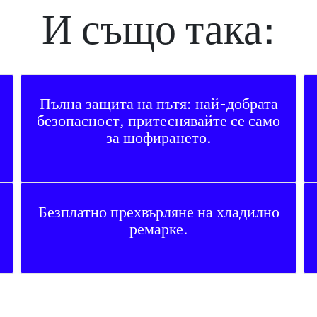
И също така:
Пълна защита на пътя: най-добрата
безопасност, притеснявайте се само
за шофирането.
Безплатно прехвърляне на хладилно
ремарке.