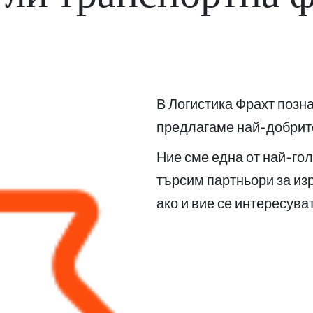
В Логистика Фрахт позн
предлагаме най-добрите
Ние сме една от най-го
търсим партньори за из
ако и вие се интересув