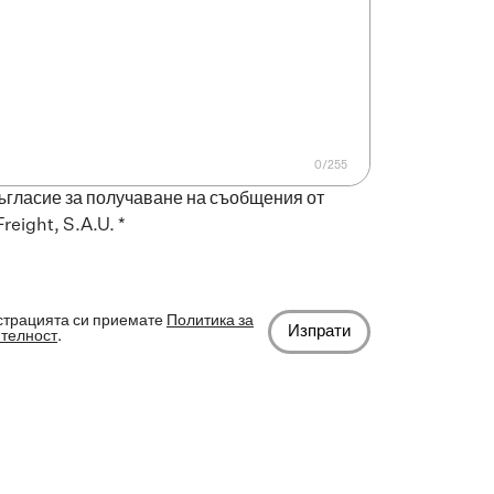
ъгласие за получаване на съобщения от
Freight, S.A.U. *
страцията си приемате
Политика за
Изпрати
телност
.