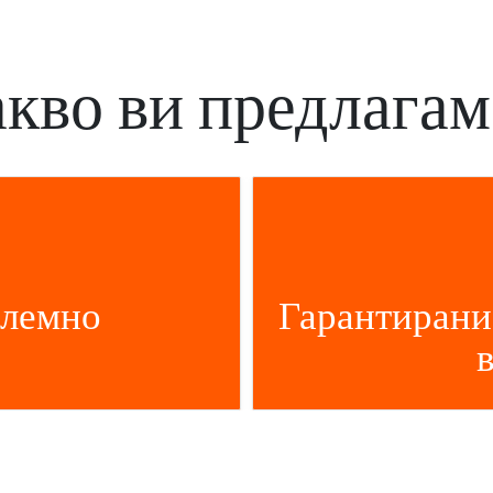
кво ви предлага
блемно
Гарантирани