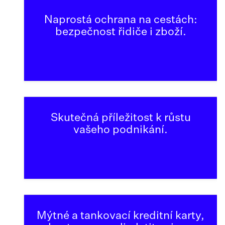
Naprostá ochrana na cestách:
bezpečnost řidiče i zboží.
Skutečná příležitost k růstu
vašeho podnikání.
Mýtné a tankovací kreditní karty,