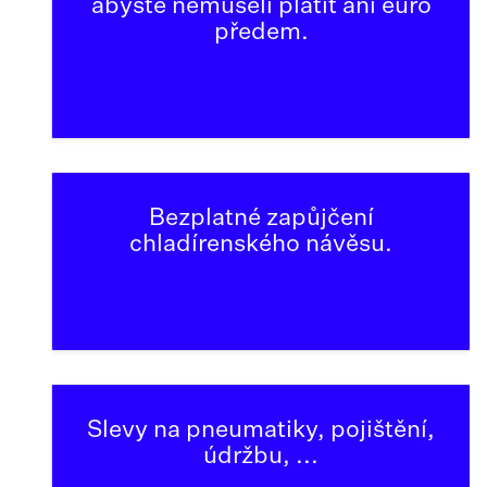
abyste nemuseli platit ani euro
předem.
Bezplatné zapůjčení
chladírenského návěsu.
Slevy na pneumatiky, pojištění,
údržbu, ...