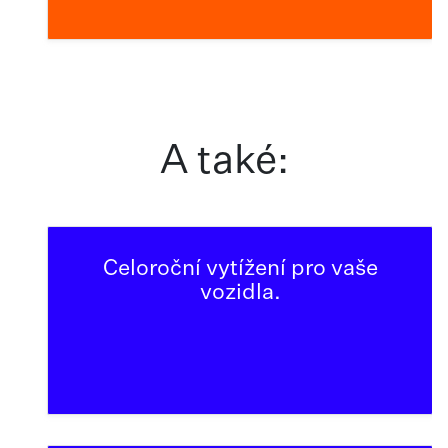
A také:
Celoroční vytížení pro vaše
vozidla.