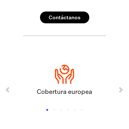
Contáctanos
Previous
Next
Cobertura europea