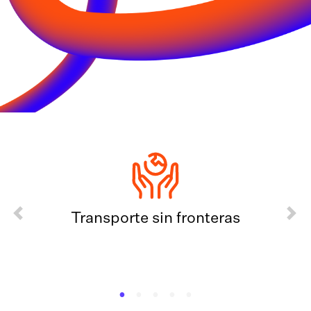
Previous
Next
Transporte sin fronteras