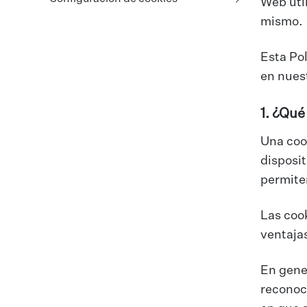
Web util
mismo.
Esta Pol
en nues
1. ¿Qué
Una coo
disposit
permite
Las coo
ventajas
En gener
reconoc