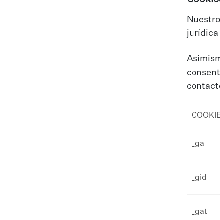
Nuestro 
jurídica
Asimismo
consenti
contacto
COOKI
_ga​
_gid​
_gat