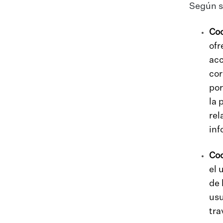
Según su
Coo
ofr
acc
cor
por
la 
rel
inf
Coo
el 
de 
usu
tra