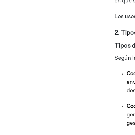
en que 
Los uso
2. Tipo
Tipos d
Según la
Coo
env
des
Coo
gen
ges