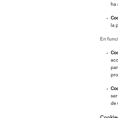
ha 
Coo
la 
En func
Coo
acc
par
pro
Coo
ser
de 
Cookies