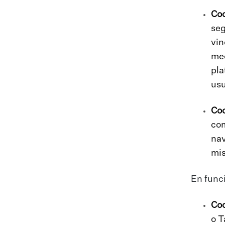
Coo
seg
vin
med
pla
usu
Coo
com
nav
mi
En funci
Coo
o T