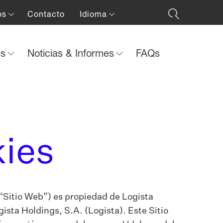
os
Contacto
Idioma
es
Noticias & Informes
FAQs
kies
 “Sitio Web”) es propiedad de Logista
gista Holdings, S.A. (Logista). Este Sitio