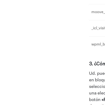
moove_
_icl_vis
wpml_br
3. ¿Cóm
Ud. pued
en bloq
selecci
una elec
botón
«