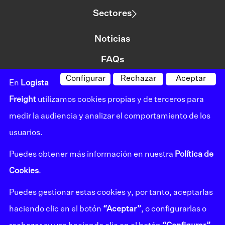
Sectores
Noticias
FAQs
Configurar
Rechazar
Aceptar
Contacto
En
Logista
Freight
utilizamos cookies propias y de terceros para
medir la audiencia y analizar el comportamiento de los
©logista Todos los derechos reservados
usuarios.
Aviso legal
Puedes obtener más información en nuestra
Política de
Política de privacidad
Cookies
.
Política de cookies
Puedes gestionar estas cookies y, por tanto, aceptarlas
Canal de denuncias
haciendo clic en el botón
“Aceptar”
, o configurarlas o